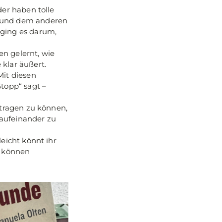
der haben tolle
t und dem anderen
 ging es darum,
n gelernt, wie
klar äußert.
Mit diesen
Stopp“ sagt –
rtragen zu können,
 aufeinander zu
eicht könnt ihr
“ können