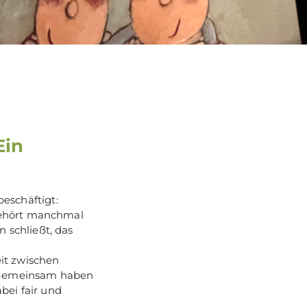
Ein
eschäftigt:
 gehört manchmal
n schließt, das
it zwischen
. Gemeinsam haben
bei fair und