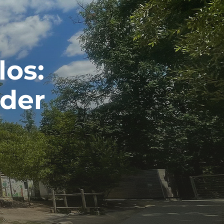
los:
 der