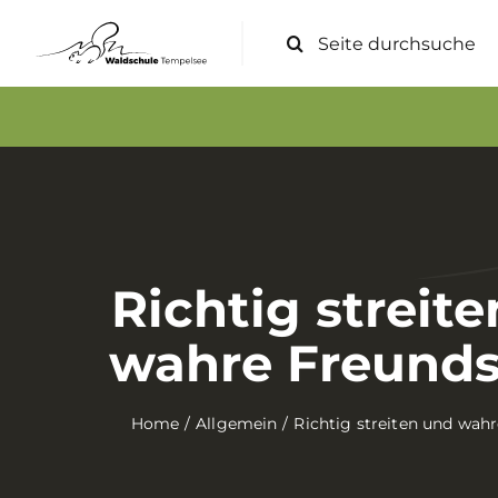
Zum
Suche
Inhalt
nach:
springen
Richtig streit
wahre Freunds
Home
Allgemein
Richtig streiten und wah