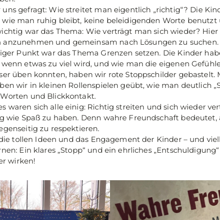
ns gefragt: Wie streitet man eigentlich „richtig“? Die Kin
 wie man ruhig bleibt, keine beleidigenden Worte benutz
ichtig war das Thema: Wie verträgt man sich wieder? Hier
n anzunehmen und gemeinsam nach Lösungen zu suchen.
tiger Punkt war das Thema Grenzen setzen. Die Kinder habe
 wenn etwas zu viel wird, und wie man die eigenen Gefühle 
ser üben konnten, haben wir rote Stoppschilder gebastelt. 
ben wir in kleinen Rollenspielen geübt, wie man deutlich „
 Worten und Blickkontakt.
 waren sich alle einig: Richtig streiten und sich wieder ve
ig wie Spaß zu haben. Denn wahre Freundschaft bedeutet,
egenseitig zu respektieren.
 die tollen Ideen und das Engagement der Kinder – und viell
rnen: Ein klares „Stopp“ und ein ehrliches „Entschuldigung
 wirken!