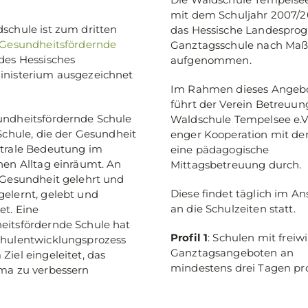
mit dem Schuljahr 2007/2
schule ist zum dritten
das Hessische Landespr
Gesundheitsfördernde
Ganztagsschule nach Ma
 des Hessisches
aufgenommen.
inisterium ausgezeichnet
Im Rahmen dieses Angeb
führt der Verein Betreuun
undheitsfördernde Schule
Waldschule Tempelsee e.V.
 Schule, die der Gesundheit
enger Kooperation mit der
ntrale Bedeutung im
eine pädagogische
hen Alltag einräumt. An
Mittagsbetreuung durch.
 Gesundheit gelehrt und
Diese findet täglich im An
elernt, gelebt und
an die Schulzeiten statt.
et. Eine
eitsfördernde Schule hat
Profil 1
: Schulen mit freiwi
chulentwicklungsprozess
Ganztagsangeboten an
Ziel eingeleitet, das
mindestens drei Tagen p
ima zu verbessern