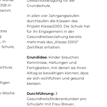
Gewaltvorbeugung für die
008 in
Grundschule.
ogramm
ß
In allen vier Jahrgangsstufen
durchlaufen die Klassen das
Projekt Klasse2000. Die Schule hat
otes
für ihr Engagement in der
g
Gesundheitserziehung bereits
, in
mehrmals das „Klasse 2000“
 Schule,
Zertifikat erhalten.
Grundidee:
Kinder brauchen
Kenntnisse, Haltungen und
schluss
Fertigkeiten, mit denen sie ihren
Alltag so bewältigen können, dass
sie sich wohlfühlen und gesund
lligen
bleiben.
ro Woche
Durchführung:
3
Gesundheitsfördererstunden pro
Schuljahr mit Frau Breuer,