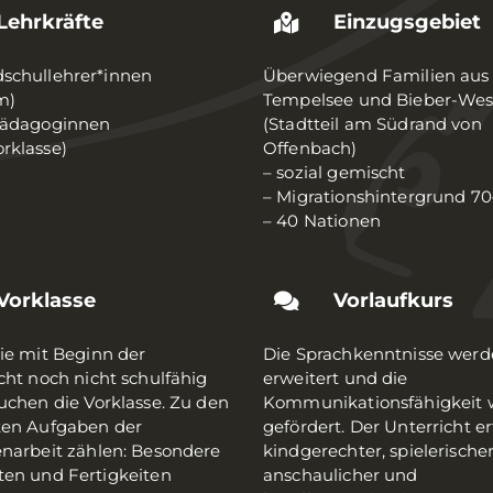
Lehrkräfte
Einzugsgebiet
schullehrer*innen
Überwiegend Familien aus
m)
Tempelsee und Bieber-Wes
pädagoginnen
(Stadtteil am Südrand von
rklasse)
Offenbach)
– sozial gemischt
– Migrationshintergrund 7
– 40 Nationen
Vorklasse
Vorlaufkurs
die mit Beginn der
Die Sprachkenntnisse wer
cht noch nicht schulfähig
erweitert und die
suchen die Vorklasse. Zu den
Kommunikationsfähigkeit 
ten Aufgaben der
gefördert. Der Unterricht er
enarbeit zählen: Besondere
kindgerechter, spielerischer
ten und Fertigkeiten
anschaulicher und