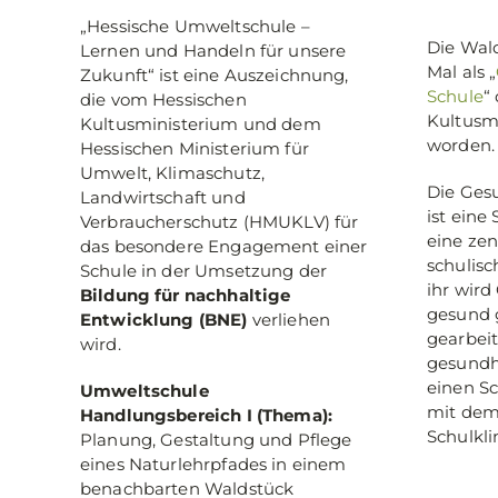
„Hessische Umweltschule –
Die Wald
Lernen und Handeln für unsere
Mal als „
Zukunft“ ist eine Auszeichnung,
Schule
“
die vom Hessischen
Kultusm
Kultusministerium und dem
worden.
Hessischen Ministerium für
Umwelt, Klimaschutz,
Die Ges
Landwirtschaft und
ist eine
Verbraucherschutz (HMUKLV) für
eine ze
das besondere Engagement einer
schulisc
Schule in der Umsetzung der
ihr wird
Bildung für nachhaltige
gesund g
Entwicklung (BNE)
verliehen
gearbeit
wird.
gesundh
einen S
Umweltschule
mit dem 
Handlungsbereich I (Thema):
Schulkl
Planung, Gestaltung und Pflege
eines Naturlehrpfades in einem
benachbarten Waldstück