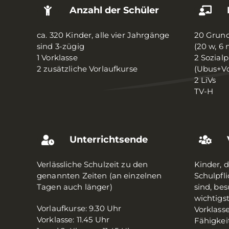
Anzahl der Schüler
ca. 320 Kinder, alle vier Jahrgänge
20 Grund
sind 3-zügig
(20 w, 6 
1 Vorklasse
2 Sozial
2 zusätzliche Vorlaufkurse
(Ubus+Vo
2 LiVs
TV-H
Unterrichtsende
Verlässliche Schulzeit zu den
Kinder, 
genannten Zeiten (an einzelnen
Schulpfli
Tagen auch länger)
sind, be
wichtigs
Vorlaufkurse: 9.30 Uhr
Vorklass
Vorklasse: 11.45 Uhr
Fähigkei