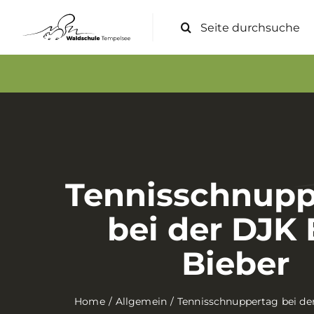
Zum
Suche
Inhalt
nach:
springen
Tennisschnupp
bei der DJK
Bieber
Home
Allgemein
Tennisschnuppertag bei d