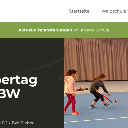
Startseite
Waldschule
Aktuelle Veranstaltungen
an unserer Schule.
ertag
 BW
er DJK BW Bieber