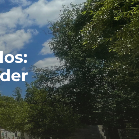
los:
 der